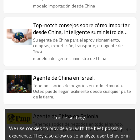
modelo:importación desde China
Top-notch consejos sobre cómo importar
desde China, inteligente suministro de
China, septiembre 2012
Su agente de China para el aprovisionamiento,
compras, exportación, transporte, etc agente de
Yiwu
modelo:inteligente suministro de China
Agente de China en Israel.
Tenemos socios de negocios en todo el mundo.
Usted puede llegar fácilmente desde cualquier parte
de la tierra.
Agente de China en Polonia
Cookie settings
Tenemos socios de negocios en todo el mundo.
We use cookies to provide you with the best possible
Usted puede llegar fácilmente desde cualquier parte
experience. They also allow us to analyze user behavior in
de la tierra.