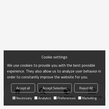
Cookie settings
We use cookies to provide you with the best possible
experience. They also allow us to analyze user behavior in
order to constantly improve the website for you.
Accept all
Accept Selection
Reject All
Inicio
búsqueda
categoría
Enviar consulta
Necessary
Analytics
Preferences
Marketing