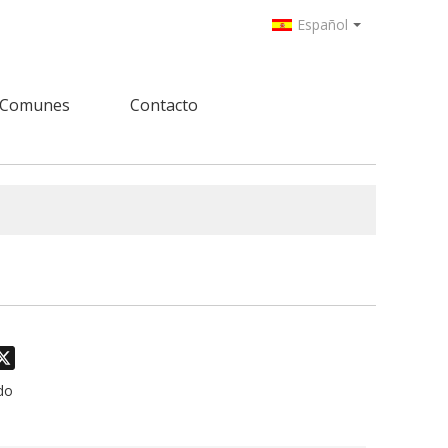
Español
 Comunes
Contacto
odon
hatsApp
X
do