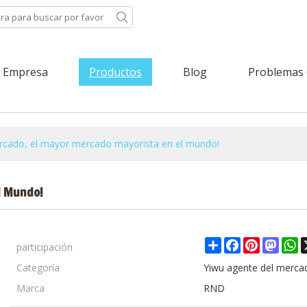
Empresa
Productos
Blog
Problemas
rcado, el mayor mercado mayorista en el mundo!
l Mundo!
participación
Share
Facebook
Pinterest
Mast
W
Categoría
Yiwu agente del merca
Marca
RND