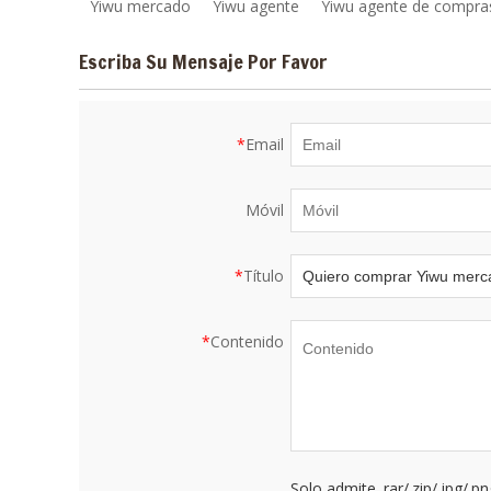
Yiwu mercado
Yiwu agente
Yiwu agente de compra
Escriba Su Mensaje Por Favor
*
Email
Móvil
*
Título
*
Contenido
Solo admite .rar/.zip/.jpg/.p