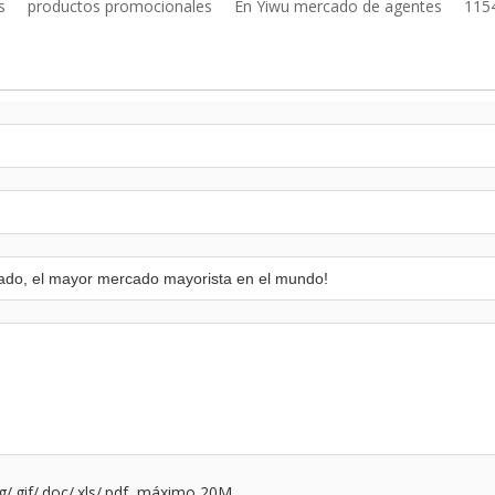
s
productos promocionales
En Yiwu mercado de agentes
115
ng/.gif/.doc/.xls/.pdf, máximo 20M