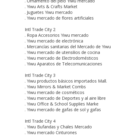
.
Ornamento
del pelo
Yiwu
mercado
.
Yiwu
Arts &
Crafts Market
.
Juguetes
Yiwu
mercado
.
Yiwu
mercado de
flores
artificiales
Intl
Trade
City 2
.
Ropa
Accesorios
Yiwu
mercado
.
Yiwu
mercado de electrónica
.
Mercancías sanitarias
del Mercado
de Yiwu
.
Yiwu
mercado de
utensilios de cocina
.
Yiwu
mercado de
Electrodomésticos
.
Yiwu
Aparatos
de Telecomunicaciones
Intl
Trade
City 3
.
Yiwu
productos básicos importados
Mall.
.
Yiwu
Mirrors
& Market
Combs
.
Yiwu
mercado de
cosméticos
.
Yiwu
mercado de
Deportes y
al aire libre
.
Yiwu
Office &
School
Supplies
Marke
.
Yiwu
mercado de
gafas de sol
y
gafas
Intl
Trade
City 4
.
Yiwu
Bufandas y
Chales
Mercado
.
Yiwu
mercado
Cinturones