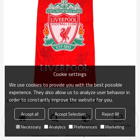
Cookie settings
We use cookies to provide you with the best possible
experience. They also allow us to analyze user behavior in
order to constantly improve the website for you.
Los deportes de equipo, los regalos del club
Accept all
Accept Selection
Reject All
producto
Palabras Claves
Blog
Noticias
Caso
Problemas comunes
Inicio
búsqueda
categoría
Enviar consulta
Necessary
Analytics
Preferences
Marketing
Enlace de amigo
Noticia Privada
Términos y Condiciones