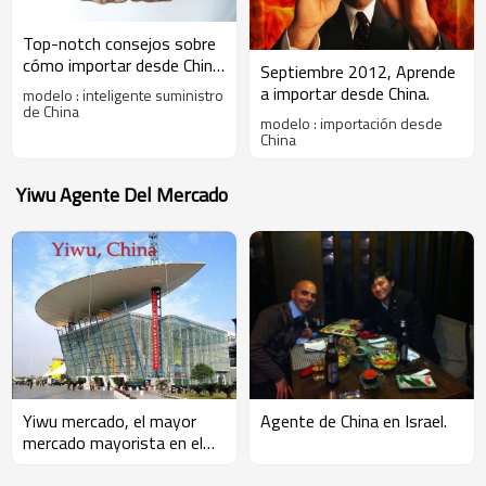
Top-notch consejos sobre
cómo importar desde China,
Septiembre 2012, Aprende
inteligente suministro de
a importar desde China.
modelo : inteligente suministro
China, septiembre 2012
de China
modelo : importación desde
China
Yiwu Agente Del Mercado
Agente de China en Israel.
Yiwu mercado, el mayor
mercado mayorista en el
mundo!